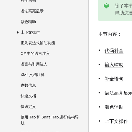
补全语句
tip
除了本节
语法高亮显示
帮助您
颜色辅助
上下文操作
本节内容：
正则表达式辅助功能
代码补全
C# 中的语言注入
语言与引用注入
输入辅助
XML 文档注释
补全语句
参数信息
语法高亮显
快速文档
快速定义
颜色辅助
使用 Tab 和 Shift+Tab 进行结构导
上下文操作
航