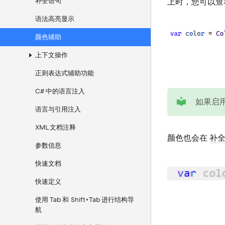
补全语句
上时，您可以查
语法高亮显示
颜色辅助
上下文操作
正则表达式辅助功能
C# 中的语言注入
tip
如果启
语言与引用注入
XML 文档注释
颜色也会在
补
参数信息
快速文档
快速定义
使用 Tab 和 Shift+Tab 进行结构导
航