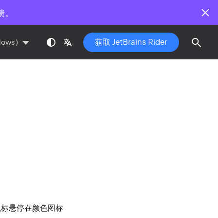
馈。
获取 JetBrains Rider
dows)
鼠标悬停在颜色图标