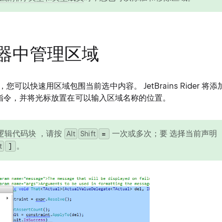
器中管理区域
可以快速用区域包围当前选中内容。 JetBrains Rider 将添
指令，并将光标放置在可以输入区域名称的位置。
=
逻辑代码块
，请按
一次或多次；要
选择当前声明
Alt
Shift
0
。
t
0
]