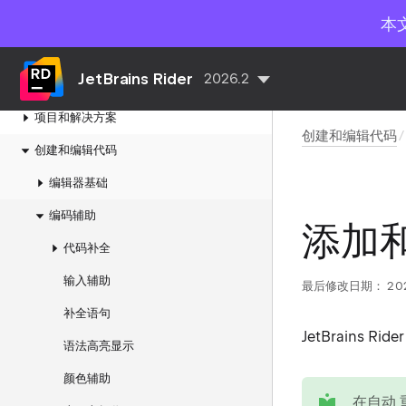
本
开始使用
JetBrains Rider
2026.2
AI
项目和解决方案
创建和编辑代码
创建和编辑代码
编辑器基础
编码辅助
添加和
代码补全
输入辅助
最后修改日期：
20
补全语句
JetBrains
语法高亮显示
颜色辅助
tip
在自动