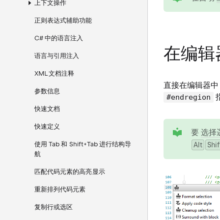
上下文操作
正则表达式辅助功能
C# 中的语言注入
在编辑
语言与引用注入
XML 文档注释
直接在编辑器中，您
参数信息
#endregion
快速文档
tip
快速定义
要
选择
使用 Tab 和 Shift+Tab 进行结构导
Alt
Shif
航
匹配代码元素的高亮显示
重新排列代码元素
复制行或选区