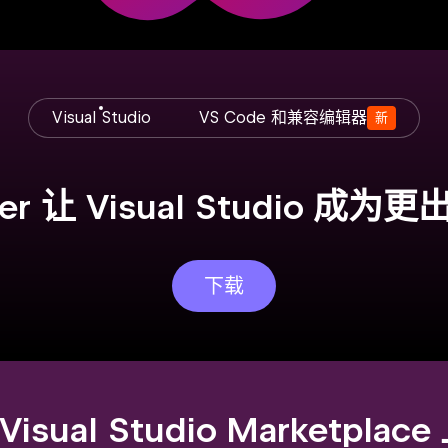
Visual Studio
VS Code 和兼容编辑器
新
per 让 Visual Studio 成为更
下载
t Visual Studio Marketpl