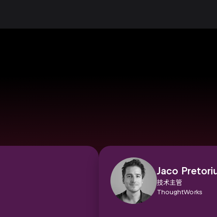
Jaco Pretori
技术主管
ThoughtWorks