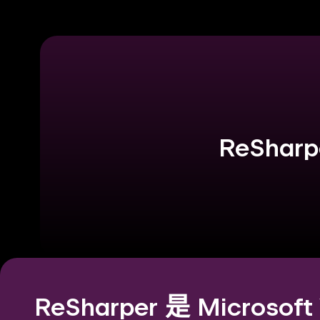
ReShar
ReSharper 是 Microsof