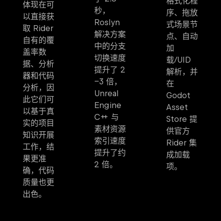
格式化程
体现在可
秒，
序、拖放
以直接获
Roslyn
式场景节
取 Rider
解决方案
点、自动
自有的覆
中的分支
加
盖率数
切换速度
载/UID
据、分析
提升了 2
解析，并
器和代码
–3 倍，
在
分析，因
Unreal
Godot
此它们可
Engine
Asset
以基于真
C++ 与
Store 提
实的项目
素材资源
供官方
知识开展
索引速度
Rider 集
工作，结
提升了约
成加载
果更准
2 倍。
项。
确，代码
质量也更
出色。