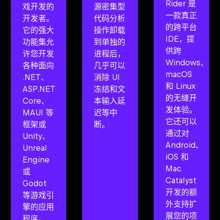
Rider 是
戏开发的
源密集型
一款真正
开发者。
代码分析
的跨平台
它的强大
操作卸载
IDE，提
功能集允
到单独的
供跨
许您开发
进程后，
Windows、
各种面向
几乎可以
macOS
.NET、
消除 UI
和 Linux
ASP.NET
冻结和文
的无缝开
Core、
本输入延
发体验。
MAUI 等
迟等中
它还可以
框架或
断。
通过对
Unity、
Android、
Unreal
iOS 和
Engine
Mac
或
Catalyst
Godot
开发的额
等游戏引
外支持扩
擎的应用
展您的项
程序。