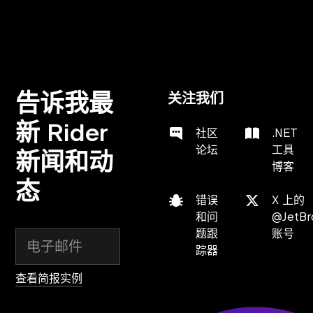
告诉我最
关注我们
新 Rider
社区
.NET
论坛
工具
新闻和动
博客
态
错误
X 上的
和问
@JetBr
题跟
账号
踪器
查看简报实例