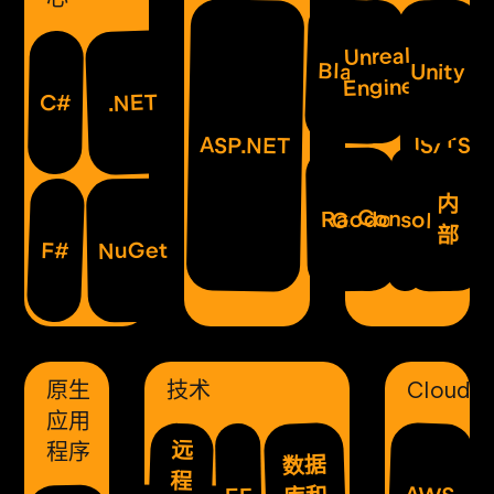
Unreal
Blazor
Unity
Engine
.NET
C#
ASP.NET
JS/TS
内
Consoles
Godot
Razor
部
NuGet
F#
原生
技术
Cloud
应用
远
程序
数据
程