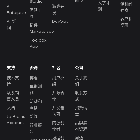
MPS
Studio
大学计
伴和经
AI
游戏开
划
团队工
销商
Enterprise
发
具
客户和
AI 新
DevOps
插件
奖项
闻
Marketplace
Toolbox
App
支持
资源
社区
公司
技术支
博客
用户小
关于我
持
组
们
早期测
联系销
试
开源合
联系方
售人员
作
式
活动和
文档
直播
开发者
招贤纳
认可
士
JetBrains
新闻
Account
内容创
品牌素
行业报
作者
材资源
告
课程创
周边