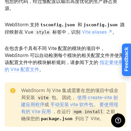
包您的代码，经过预配置以输出高度优化的生产静态资
源。
WebStorm 支持
和
路
tsconfig.json
jsconfig.json
径映射在 Vue
标签中，识别
Vite aliases
。
style
在包含多个具有不同 Vite 配置的模块的项目中，
Feedback
WebStorm 可以自动检测每个模块的相关配置文件并使用
该配置文件中的模块解析规则，请参阅下文的
指定要使用
的 Vite 配置文件
。
note
WebStorm 与 Vite 集成需要在您的项目中或全
局安装
包。 因此，
使用 create-vite 创
vite
建应用程序
或
手动安装 vite 软件包
。
要使用现
有的 Vite 应用
，在运行
之前，
npm install
确保您的
列出了 Vite。
package.json