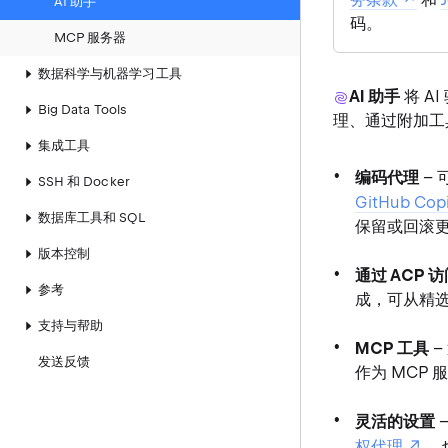
AI 助手
码。
MCP 服务器
数据科学与机器学习工具
AI 助手
将 A
Big Data Tools
理、通过附加工
集成工具
编码代理
–
SSH 和 Docker
GitHub Copi
数据库工具和 SQL
保留或回滚
版本控制
通过 ACP 
参考
成，可从精
支持与帮助
MCP 工具
–
发送反馈
作为 MCP
灵活的设置
权代理
，