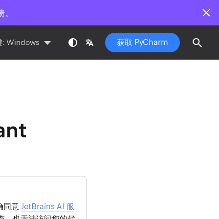
馈。
获取 PyCharm
:
Windows
ant
确同意
JetBrains AI 服
状态，也无法访问您的代