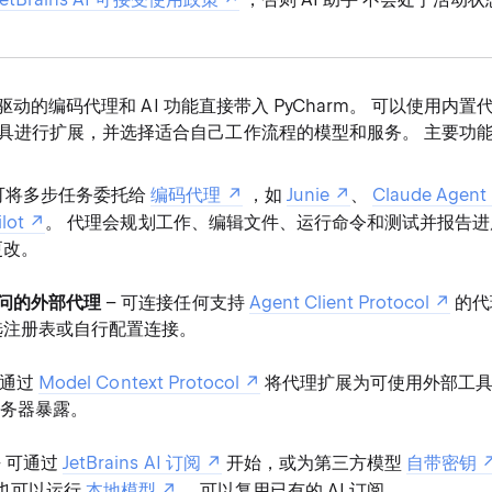
I 驱动的编码代理和 AI 功能直接带入 PyCharm。 可以使用内
具进行扩展，并选择适合自己工作流程的模型和服务。 主要功
 可将多步任务委托给
编码代理
，如
Junie
、
Claude Agent
lot
。 代理会规划工作、编辑文件、运行命令和测试并报告
更改。
访问的外部代理
– 可连接任何支持
Agent Client Protocol
的代
选注册表或自行配置连接。
 通过
Model Context Protocol
将代理扩展为可使用外部工具和
 服务器暴露。
– 可通过
JetBrains AI 订阅
开始，或为第三方模型
自带密钥
也可以运行
本地模型
。 可以复用已有的 AI 订阅。