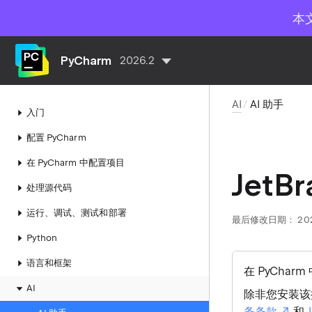
本
PyCharm
2026.2
AI
AI 助手
入门
配置 PyCharm
在 PyCharm 中配置项目
JetBr
处理源代码
运行、调试、测试和部署
最后修改日期：
20
Python
语言和框架
在 PyCharm
AI
除非您安装该
务条款
和