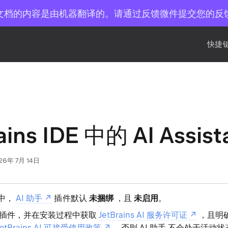
文档的内容是由机器翻译的。请通过反馈微件提交您的反
快捷键
ains IDE 中的 AI Assist
26年 7月 14日
 中，
AI 助手
插件默认
未捆绑
，且
未启用
。
插件，并在安装过程中获取
JetBrains AI 服务许可证
，且明
JetBrains AI 可接受使用政策
，否则 AI 助手 不会处于活动