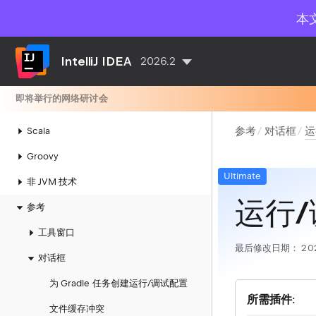
集成工具
本
Web 开发
数据库工具与 SQL
IntelliJ IDEA
2026.2
JVM 框架
即将举行的网络研讨会
Kotlin
参考
对话框
运
Scala
Groovy
Ultimate
非 JVM 技术
运行/
参考
工具窗口
最后修改日期：
20
对话框
为 Gradle 任务创建运行/调试配置
所需插件
:
文件缓存冲突