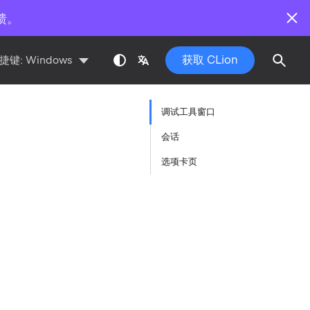
馈。
获取 CLion
捷键:
Windows
调试工具窗口
会话
选项卡页