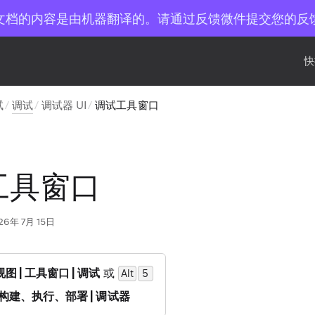
文档的内容是由机器翻译的。请通过反馈微件提交您的反
快
试
调试
调试器 UI
调试工具窗口
工具窗口
26年 7月 15日
视图 | 工具窗口 | 调试
或
Alt
0
5
| 构建、执行、部署 | 调试器