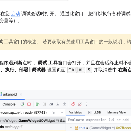
会在您
启动
调试会话时打开。 通过此窗口，您可以执行各种调
变量等）。
试
工具窗口的概述。 若要获取有关使用工具窗口的一般说明，
程序遇到断点时，
调试
工具窗口会打开，并且在会话终止时不会
、执行、部署 | 调试器
设置页面
并取消选中
在断
Ctrl
Alt
0
S