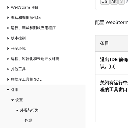
Ctrl
Alt
0
S
WebStorm 项目
编写和编辑源代码
配置 WebSto
运行、调试和测试应用程序
版本控制
条目
开发环境
远程、容器化和云端开发环境
退出 IDE 前确
认。},{
其他工具
数据库工具和 SQL
关闭有运行中
程的工具窗口
引用
设置
外观与行为
外观