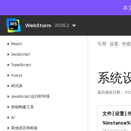
本
WebStorm
2026.2
了解 WebStorm
引用
设置
外观
React
JavaScript
TypeScript
系统
Vue.js
样式表
最后修改日期：
20
JavaScript 运行时环境
前端构建工具
文件 | 设置 
AI
%instance
其他语言和框架