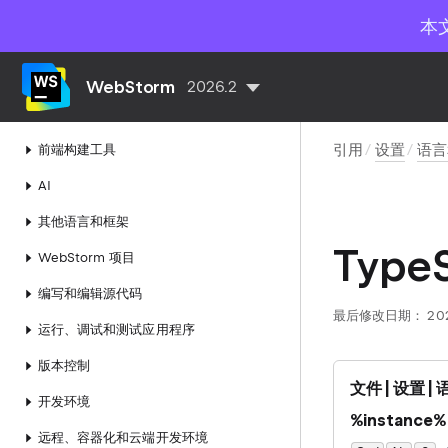
TypeScript
本
Vue.js
样式表
WebStorm
2026.2
JavaScript 运行时环境
引用
设置
语言
前端构建工具
AI
其他语言和框架
TypeS
WebStorm 项目
编写和编辑源代码
最后修改日期：
20
运行、调试和测试应用程序
版本控制
文件 | 设置 | 
开发环境
%instance%
远程、容器化和云端开发环境