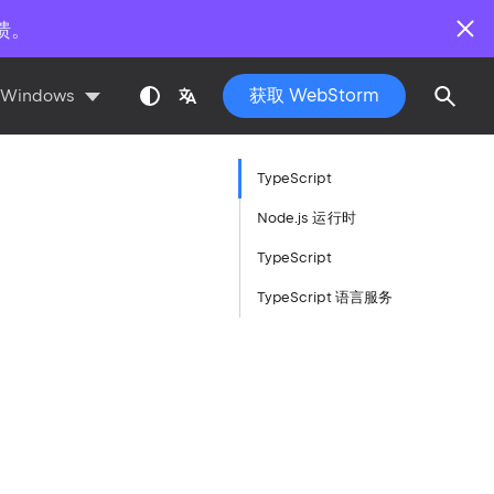
馈。
获取 WebStorm
Windows
TypeScript
Node.js 运行时
TypeScript
TypeScript 语言服务