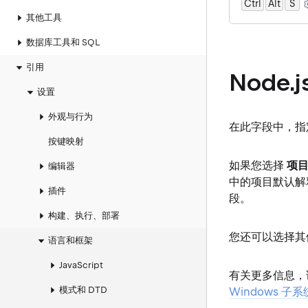
Ctrl
Alt
0
S
其他工具
数据库工具和 SQL
引用
Node.
设置
外观与行为
在此字段中，指定
按键映射
如果您选择
项
编辑器
中的项目默认解释
插件
段。
构建、执行、部署
您还可以选择其
语言和框架
JavaScript
有关更多信息，
模式和 DTD
Windows 子系