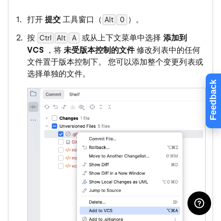
打开
提交
工具窗口（
）。
Alt
0
0
按
或从上下文菜单中选择
添加到
Ctrl
Alt
0
A
VCS
，将
未受版本控制的文件
修改列表中的任何
文件置于版本控制下。 您可以添加整个变更列表或
选择单独的文件。
Feedback