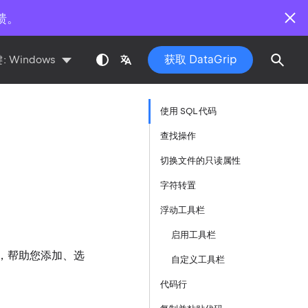
馈。
获取 DataGrip
:
Windows
使用 SQL 代码
查找操作
切换文件的只读属性
字符转置
浮动工具栏
启用工具栏
能，帮助您添加、选
自定义工具栏
代码行