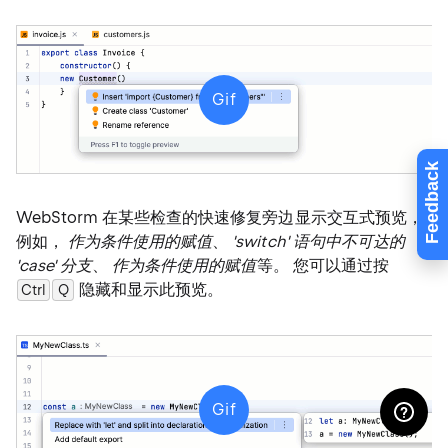
Gif
Feedback
WebStorm 在某些检查的快速修复旁边显示交互式预览，
例如，
作为条件使用的赋值
、
'switch' 语句中不可达的
'case' 分支
、
作为条件使用的赋值
等。 您可以通过按
隐藏和显示此预览。
Ctrl
Q
0
Gif