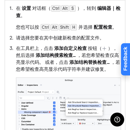
在
设置
对话框（
），转到
编辑器｜检
Ctrl
Alt
0
S
查
。
您也可以按
并选择
配置检查
。
Ctrl
Alt
Shift
H
0
请选择您要在其中创建新检查的配置文件。
在工具栏上，点击
添加自定义检查
按钮（
），
Feedback
然后选择
添加结构搜索检查…
，若您希望检查仅高
亮显示代码。 或者，点击
添加结构替换检查…
，若
您希望检查高亮显示代码字符串并建议修复。