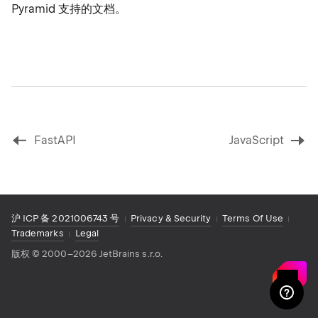
Pyramid 支持的文档。
FastAPI
JavaScript
沪 ICP 备 2021006743 号
Privacy & Security
Terms Of Use
Trademarks
Legal
版权
©
2000–2026 JetBrains s.r.o.