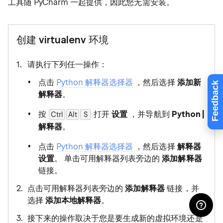
工具随 PyCharm 一起提供，因此您无需安装。
创建 virtualenv 环境
请执行下列任一操作：
点击
Python 解释器选择器
，然后选择
添加新
Feedback
解释器
。
按
打开
设置
，并导航到
Python |
Ctrl
Alt
0
S
解释器
。
点击
Python 解释器选择器
，然后选择
解释器
设置
。 单击可用解释器列表旁边的
添加解释器
链接。
点击可用解释器列表旁边的
添加解释器
链接，并
选择
添加本地解释器
。
接下来的操作取决于您是要生成新的虚拟环境还是