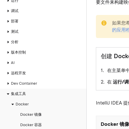
运行
要文件来构建映像。
调试
note
部署
如果您
的应用
测试
分析
版本控制
创建 Doc
AI
在主菜单
远程开发
在
运行/
Dev Container
集成工具
IntelliJ ID
Docker
Docker 镜像
Docker 镜
Docker 容器