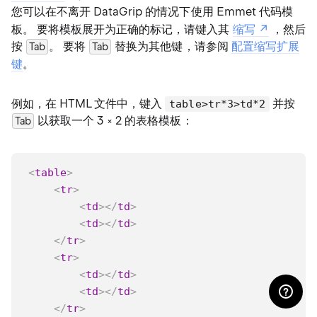
您可以在不离开 DataGrip 的情况下使用 Emmet 代码模
板。 要将模板展开为正确的标记，请键入其
缩写
，然后
按
。 要将
替换为其他键，请参阅
配置缩写扩展
Tab
Tab
键
。
例如，在 HTML 文件中，键入
并按
table>tr*3>td*2
以获取一个 3 × 2 的表格模板：
Tab
<
table
>
<
tr
>
<
td
>
</
td
>
<
td
>
</
td
>
</
tr
>
<
tr
>
<
td
>
</
td
>
<
td
>
</
td
>
</
tr
>