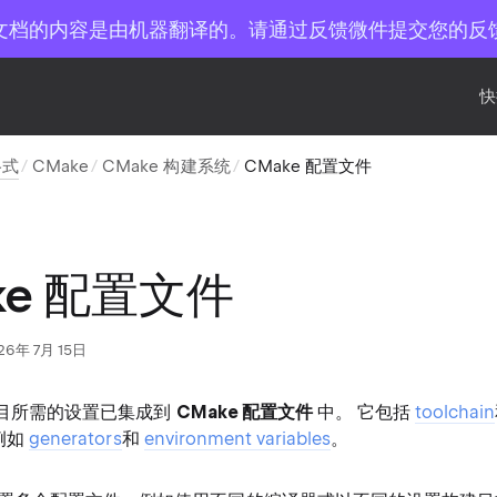
文档的内容是由机器翻译的。请通过反馈微件提交您的反
快
格式
CMake
CMake 构建系统
CMake 配置文件
ke 配置文件
26年 7月 15日
 项目所需的设置已集成到
CMake 配置文件
中。 它包括
toolchain
，例如
generators
和
environment variables
。