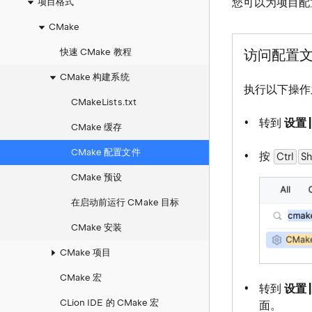
您可以为项目配
项目格式
CMake
快速 CMake 教程
访问配置
CMake 构建系统
执行以下操作之
CMakeLists.txt
转到
设置 
CMake 缓存
CMake 配置文件
按
Ctrl
Sh
CMake 预设
在启动前运行 CMake 目标
CMake 安装
CMake 项目
CMake 宏
转到
设置 
CLion IDE 的 CMake 宏
面。