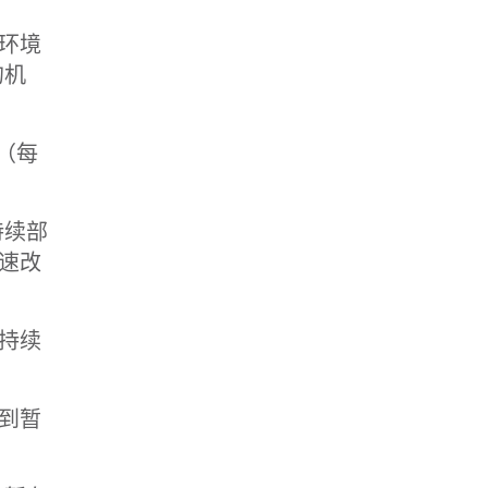
环境
的机
（每
持续部
速改
持续
到暂