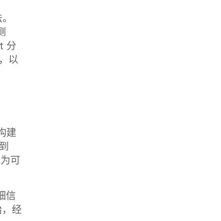
法。
测
 分
馈，以
构建
到
视为可
细信
始，经