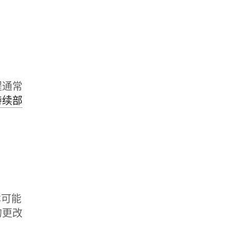
程通常
持续部
本可能
的更改