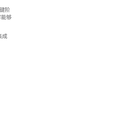
键阶
容能够
集成