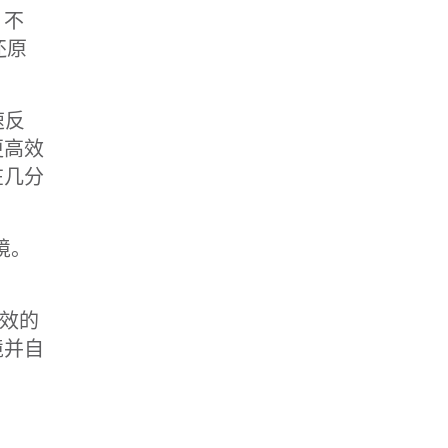
 不
还原
速反
更高效
在几分
境。
高效的
境并自