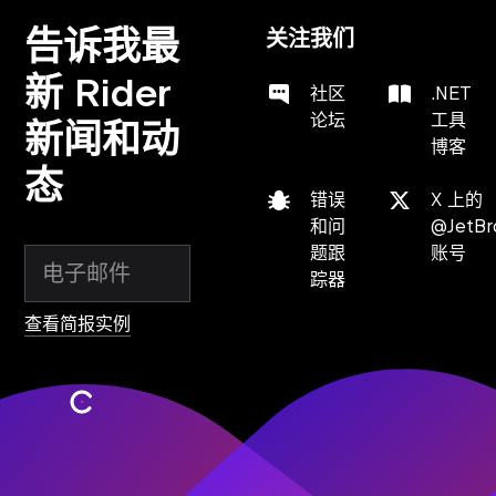
告诉我最
关注我们
新 Rider
社区
.NET
论坛
工具
新闻和动
博客
态
错误
X 上的
和问
@JetBr
题跟
账号
踪器
查看简报实例
订阅