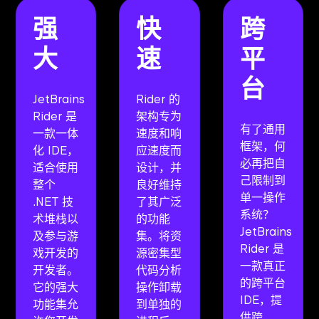
强
快
跨
大
速
平
台
JetBrains
Rider 的
Rider 是
架构专为
有了通用
一款一体
速度和响
框架，何
化 IDE，
应速度而
必再把自
适合使用
设计，并
己限制到
整个
良好维持
单一操作
.NET 技
了其广泛
系统？
术堆栈以
的功能
JetBrains
及参与游
集。将资
Rider 是
戏开发的
源密集型
一款真正
开发者。
代码分析
的跨平台
它的强大
操作卸载
IDE，提
功能集允
到单独的
供跨