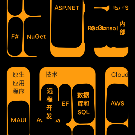
ASP.NET
JS/TS
内
Consoles
Godot
Razor
部
NuGet
F#
原生
技术
Cloud
应用
远
程序
数据
程
AWS
库和
EF
开
SQL
发
Avalonia
MAUI