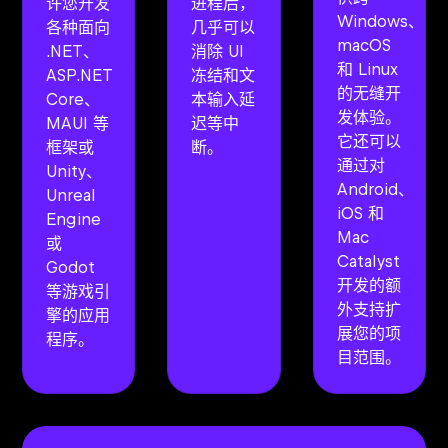
许您开发
进程后，
Windows、
各种面向
几乎可以
macOS
.NET、
消除 UI
和 Linux
ASP.NET
冻结和文
的无缝开
Core、
本输入延
发体验。
MAUI 等
迟等中
它还可以
框架或
断。
通过对
Unity、
Android、
Unreal
iOS 和
Engine
Mac
或
Catalyst
Godot
开发的额
等游戏引
外支持扩
擎的应用
展您的项
程序。
目范围。