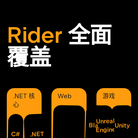
Rider
全面
覆盖
.NET 核
Web
游戏
心
Unreal
Blazor
Unity
Engine
.NET
C#