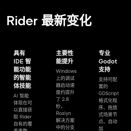
Rider 最新变化
具有
主要性
专业
IDE 智
能提升
Godot
能功能
支持
Windows
的智能
上的调试
支持可配
体技能
器启动速
置的
度约提升
GDScript
AI 智能
了 2.8
格式化程
体现在可
秒，
序、拖放
以直接获
Roslyn
式场景节
取 Rider
解决方案
点、自动
自有的覆
中的分支
加
盖率数