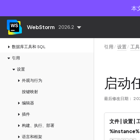
版本控制
本
开发环境
远程、容器化和云端开发环境
WebStorm
2026.2
其他工具
引用
设置
工具
数据库工具和 SQL
引用
设置
启动
外观与行为
按键映射
最后修改日期：
20
编辑器
插件
文件 | 设置 |
构建、执行、部署
%instance%
语言和框架