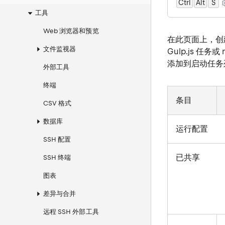
Ctrl
Alt
0
S
工具
Web 浏览器和预览
在此页面上，创建
文件监视器
Gulp.js 任
添加到启动任务
外部工具
终端
条目
CSV 格式
数据库
运行配置
SSH 配置
已共享
SSH 终端
图表
差异与合并
远程 SSH 外部工具