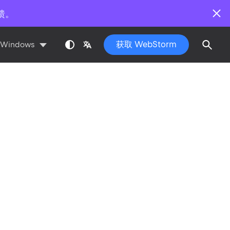
馈。
获取 WebStorm
Windows