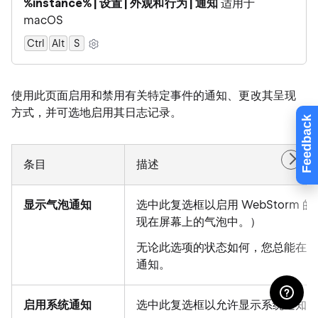
%instance% | 设置 | 外观和行为 | 通知
适用于
macOS
Ctrl
Alt
0
S
使用此页面启用和禁用有关特定事件的通知、更改其呈现
方式，并可选地启用其日志记录。
Feedback
条目
描述
显示气泡通知
选中此复选框以启用 WebStorm
现在屏幕上的气泡中。）
无论此选项的状态如何，您总能在
N
通知。
启用系统通知
选中此复选框以允许显示系统通知