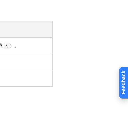
或
）。
\
Feedback