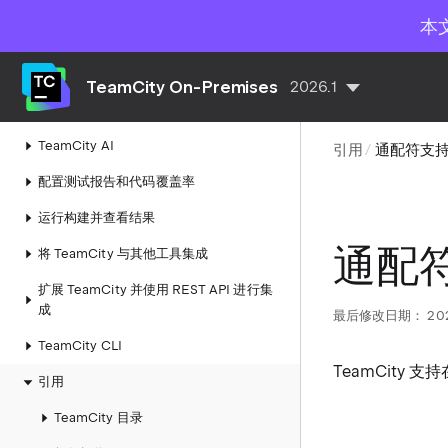
TeamCity 项目
本
构建配置
Pipelines
TeamCity On-Premises
2026.1
构建步骤
TeamCity AI
引用
通配符支
配置测试报告和代码覆盖率
运行构建并查看结果
通配
将 TeamCity 与其他工具集成
扩展 TeamCity 并使用 REST API 进行集
成
最后修改日期：
20
TeamCity CLI​
TeamCity
引用
TeamCity 目录