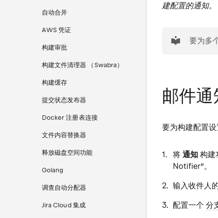
建配置的通知
。
自动合并
AWS 凭证
tip
要为多
构建审批
构建文件清理器 （Swabra）
构建缓存
邮件通
提交状态发布器
Docker 注册表连接
要为构建配置设
文件内容替换器
释放磁盘空间功能
将
通知
构建
Notifier”。
Golang
输入收件人
调查自动分配器
配置一个
分
Jira Cloud 集成