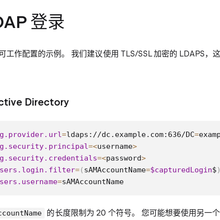
DAP 登录
工作配置的示例。 我们建议使用 TLS/SSL 加密的 LDAPS
tive Directory
g.provider.url
=
ldaps://dc.example.com:636/DC
=
exam
g.security.principal
=
<
username
>
g.security.credentials
=
<
password
>
sers.login.filter
=
(
sAMAccountName
=
$capturedLogin
$
sers.username
=
sAMAccountName
的长度限制为 20 个符号。 您可能想要使用另一
ccountName