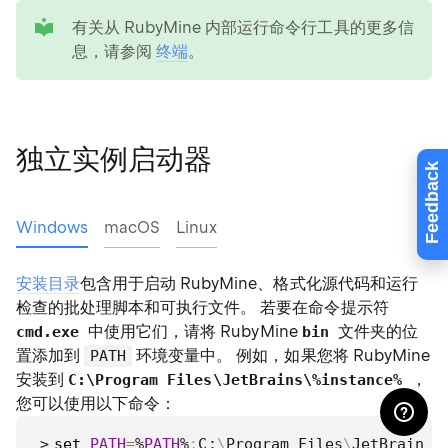
tip
有关从 RubyMine 内部运行命令行工具的更多信
息，请参阅
终端
。
独立实例启动器
Feedback
Windows
macOS
Linux
安装目录
包含用于启动 RubyMine、格式化源代码和运行
检查的批处理脚本和可执行文件。 若要在命令提示符
中使用它们，请将 RubyMine
文件夹的位
cmd.exe
bin
置添加到
环境变量中。 例如，如果您将 RubyMine
PATH
安装到
，
C:
\Program Files
\JetBrains
\%instance%
您可以使用以下命令：
>
set
PATH
=
%
PATH
%
;
C:
\
Program Files
\
JetBrains
\