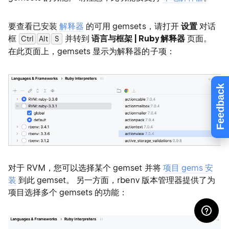
要查看已安装
解释器
的可用 gemsets，请打开
设置
对话
框
并转到
语言与框架 | Ruby 解释器
页面。
Ctrl
Alt
0
S
在此页面上，gemsets 显示为解释器的子项：
Feedback
对于 RVM，您可以选择某个 gemset 并将
项目 gems 安
装
到此 gemset。 另一方面，rbenv 版本管理器提供了为
项目选择多个 gemsets 的功能：