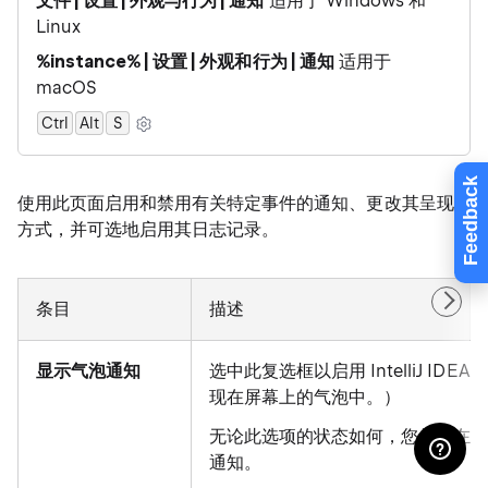
文件 | 设置 | 外观与行为 | 通知
适用于 Windows 和
Linux
%instance% | 设置 | 外观和行为 | 通知
适用于
macOS
Ctrl
Alt
0
S
Feedback
使用此页面启用和禁用有关特定事件的通知、更改其呈现
方式，并可选地启用其日志记录。
条目
描述
显示气泡通知
选中此复选框以启用 IntelliJ I
现在屏幕上的气泡中。）
无论此选项的状态如何，您总能在
N
通知。