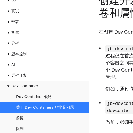
创建开
运行
卷和属
调试
部署
在创建 Dev Co
测试
分析
jb_devcon
版本控制
过程仅在首次
个容器之间共
AI
个 Dev C
远程开发
管理。
Dev Container
例如，通过
Dev Container 概述
jb-devcon
关于 Dev Containers 的常见问题
devcontai
前提
当前，必须
限制