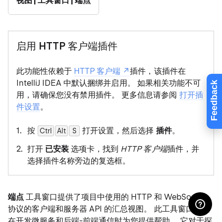
视图 | 工具窗口 | 端点
启用 HTTP 客户端插件
此功能性依赖于
HTTP 客户端
插件，该插件在
IntelliJ IDEA 中默认捆绑并启用。 如果相关功能不可
Feedback
用，请确保您没有禁用插件。 更多信息请参阅
打开插
件设置
。
按
打开设置，然后选择
插件
。
Ctrl
Alt
0
S
打开
已安装
选项卡，找到
HTTP 客户端
插件，并
选择插件名称旁边的复选框。
端点
工具窗口提供了项目中使用的 HTTP 和 WebSocket
协议的客户端和服务器 API 的汇总视图。 此工具窗口可以
在开发微服务和后端-前端通信时为您提供帮助。 它对于探