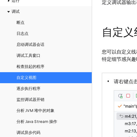
运行
定义调试器输
调试
断点
自定义
日志点
启动调试器会话
您可以自定义
调试工具窗口
特定细节感兴趣
检查挂起的程序
自定义视图
请右键点
逐步执行程序
监控调试器开销
分析 JVM 堆中的对象
分析 Java Stream 操作
调试异步代码