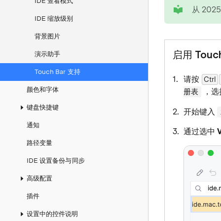
IDE 查看模式
tip
从 202
IDE 缩放级别
背景图片
启用 Touc
演示助手
Touch Bar 支持
请按
Ctrl
颜色和字体
，选
册表
键盘快捷键
开始键入
通知
通过选中
路径变量
IDE 设置备份与同步
高级配置
插件
设置中的控件说明