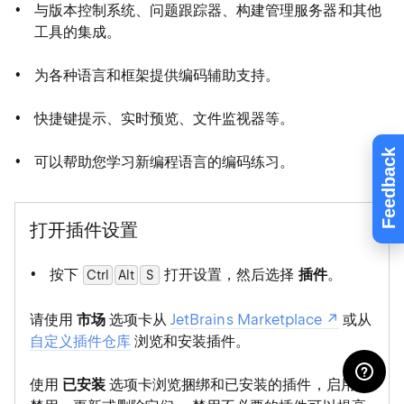
与版本控制系统、问题跟踪器、构建管理服务器和其他
工具的集成。
为各种语言和框架提供编码辅助支持。
快捷键提示、实时预览、文件监视器等。
Feedback
可以帮助您学习新编程语言的编码练习。
打开插件设置
按下
打开设置，然后选择
插件
。
Ctrl
Alt
0
S
请使用
市场
选项卡从
JetBrains Marketplace
或从
自定义插件仓库
浏览和安装插件。
使用
已安装
选项卡浏览捆绑和已安装的插件，启用、