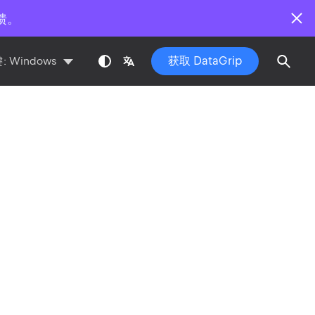
馈。
获取 DataGrip
:
Windows