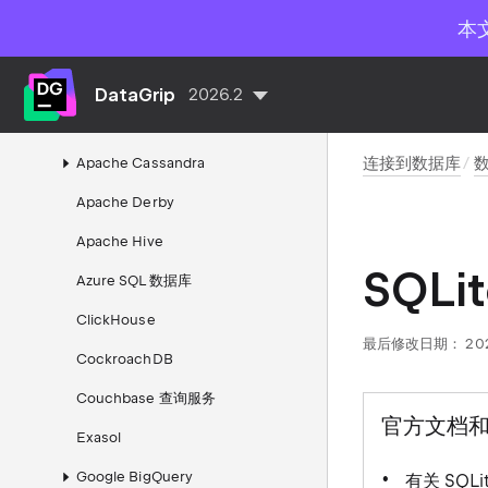
数据源
本
Amazon DocumentDB
Amazon DynamoDB
DataGrip
2026.2
Amazon Redshift
连接到数据库
Apache Cassandra
Apache Derby
Apache Hive
SQLit
Azure SQL 数据库
ClickHouse
最后修改日期：
20
CockroachDB
Couchbase 查询服务
官方文档
Exasol
Google BigQuery
有关 SQL