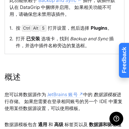
此功能依赖于
Backup and Sync
插件，该插件默
认在 DataGrip 中捆绑并启用。 如果相关功能不可
用，请确保您未禁用该插件。
按
打开设置，然后选择
Plugins
。
Ctrl
Alt
0
S
打开
已安装
选项卡，找到
Backup and Sync
插
件，并选中插件名称旁边的复选框。
Feedback
概述
您可以将数据源作为
JetBrains 账号
中的
数据源模板
进
行存储。 如果您需要在登录相同账号的另一个 IDE 中重复
使用某些数据源设置，可以使用模板。
数据源模板包含
通用
和
高级
标签页以及
数据源和驱动程