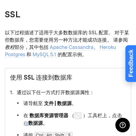
SSL
以下过程描述了适用于大多数数据库的 SSL 配置。 对于某
些数据库，您需要使用另一种方法才能成功连接。 请参阅
教程
部分，其中包括
Apache Cassandra
、
Heroku
Feedback
Postgres
和
MySQL 5.1
的配置示例。
使用 SSL 连接到数据库
通过以下任一方式打开数据源属性：
请导航至
文件 | 数据源
。
在
数据库资源管理器
（
）工具栏上，点击
数据源
。
请按
.
Ctrl
Alt
Shift
0
S