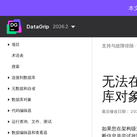
本
快速入门
DataGrip
2026.2
配置 IDE
项目
支持与故障排除
术语表
搜索
无法在 
连接到数据库
元数据和自省
库对
数据库对象
代码编辑器
最后修改日期：
20
运行查询、文件、测试
如果您在架构级
数据编辑器和查看器
断信息并尝试故