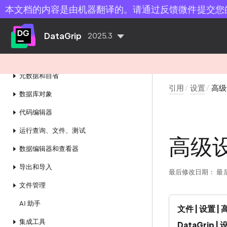
项目
本文档的内容是由机器翻译的。请通过反馈微件提交您
术语表
DataGrip
2025.3
搜索
连接到数据库
元数据和自省
引用
设置
高级
数据库对象
代码编辑器
运行查询、文件、测试
高级
数据编辑器和查看器
导出和导入
最后修改日期：
最后
文件管理
AI 助手
文件 | 设置 |
集成工具
DataGrip |