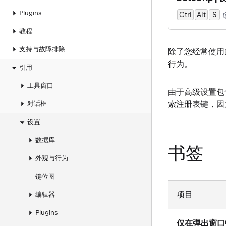
Plugins
Ctrl
Alt
0
S
教程
支持与故障排除
除了您经常使用
行为。
引用
工具窗口
由于高级设置包
索注册表键，因
对话框
设置
数据库
书签
外观与行为
键位图
项目
编辑器
Plugins
仅在弹出窗口