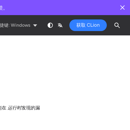
馈。
获取 CLion
捷键:
Windows
能在
运行时
发现的漏