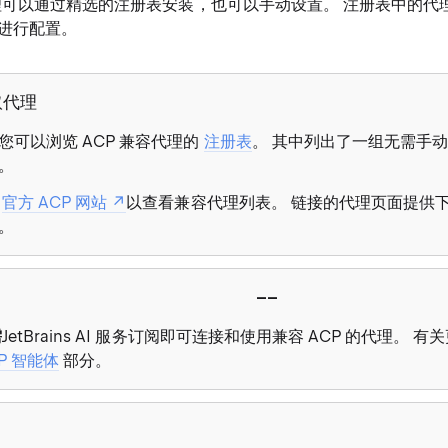
代理可以通过精选的注册表安装，也可以手动设置。 注册表中的代
进行配置。
取代理
您可以浏览 ACP 兼容代理的
注册表
。 其中列出了一组无需手
。
问
官方 ACP 网站
以查看兼容代理列表。 链接的代理页面提供
。
⁠⁠⁠⁠⁠⁠⁠⁠⁠⁠⁠⁠⁠⁠⁠⁠⁠⁠⁠⁠⁠⁠⁠⁠⁠⁠⁠⁠⁠⁠⁠⁠⁠⁠⁠⁠⁠⁠⁠⁠⁠⁠⁠⁠⁠⁠⁠⁠⁠⁠⁠⁠⁠⁠⁠⁠⁠⁠⁠⁠⁠⁠⁠⁠⁠⁠⁠⁠⁠⁠⁠⁠⁠⁠⁠⁠⁠⁠⁠⁠⁠⁠⁠⁠⁠⁠⁠⁠⁠⁠⁠⁠⁠⁠⁠⁠⁠⁠⁠⁠⁠⁠⁠⁠⁠⁠⁠⁠⁠⁠⁠⁠⁠⁠⁠⁠⁠⁠⁠⁠⁠⁠⁠⁠⁠⁠⁠⁠⁠⁠⁠⁠⁠⁠⁠⁠⁠⁠⁠⁠⁠⁠⁠⁠⁠⁠⁠⁠⁠⁠⁠⁠⁠⁠⁠⁠⁠⁠⁠⁠⁠⁠⁠⁠⁠⁠⁠⁠⁠⁠⁠⁠⁠⁠⁠⁠⁠⁠⁠⁠⁠⁠⁠⁠⁠⁠⁠⁠⁠⁠⁠⁠⁠⁠⁠⁠⁠⁠⁠⁠⁠⁠⁠⁠⁠⁠⁠⁠⁠⁠⁠⁠⁠⁠⁠⁠⁠⁠⁠⁠⁠⁠⁠⁠⁠⁠⁠⁠⁠⁠⁠⁠⁠⁠⁠⁠⁠⁠⁠⁠⁠⁠⁠⁠⁠⁠⁠⁠⁠⁠⁠⁠⁠⁠⁠⁠⁠⁠⁠⁠⁠⁠⁠⁠⁠⁠⁠⁠⁠⁠⁠⁠⁠⁠⁠⁠⁠⁠⁠⁠⁠⁠⁠⁠⁠⁠⁠⁠⁠⁠⁠⁠⁠⁠⁠⁠⁠⁠⁠⁠⁠⁠⁠⁠⁠⁠⁠⁠⁠⁠⁠⁠⁠⁠⁠⁠⁠⁠⁠⁠⁠⁠⁠⁠⁠⁠⁠⁠⁠⁠⁠⁠⁠⁠⁠⁠⁠⁠⁠⁠⁠⁠⁠⁠⁠⁠⁠⁠⁠⁠⁠⁠⁠⁠⁠⁠⁠⁠⁠⁠⁠⁠⁠⁠⁠⁠⁠⁠⁠⁠⁠⁠⁠⁠⁠⁠⁠⁠⁠⁠⁠⁠⁠⁠⁠⁠⁠⁠⁠⁠⁠⁠⁠⁠⁠⁠⁠⁠⁠⁠⁠⁠⁠⁠⁠⁠⁠⁠⁠⁠⁠⁠⁠⁠⁠⁠⁠⁠⁠⁠⁠⁠⁠⁠⁠⁠⁠⁠⁠⁠⁠⁠⁠⁠⁠⁠⁠⁠⁠⁠⁠⁠⁠⁠⁠⁠⁠⁠⁠⁠⁠⁠⁠⁠⁠⁠⁠⁠⁠⁠⁠⁠⁠⁠⁠⁠⁠⁠⁠⁠⁠⁠⁠⁠⁠⁠⁠⁠⁠⁠⁠⁠⁠⁠⁠⁠⁠⁠⁠⁠⁠⁠⁠⁠⁠⁠⁠⁠⁠⁠⁠⁠⁠⁠⁠⁠⁠⁠⁠⁠⁠⁠⁠⁠⁠⁠⁠⁠⁠⁠⁠⁠⁠⁠⁠⁠⁠⁠⁠⁠⁠⁠⁠⁠⁠⁠⁠⁠⁠⁠⁠⁠⁠⁠⁠⁠⁠⁠⁠⁠⁠⁠⁠⁠⁠⁠⁠⁠⁠⁠⁠⁠⁠⁠⁠⁠⁠⁠⁠⁠⁠⁠⁠⁠⁠⁠⁠⁠⁠⁠⁠⁠⁠⁠⁠⁠⁠⁠⁠⁠⁠⁠⁠⁠⁠⁠⁠⁠⁠⁠⁠⁠⁠⁠⁠⁠⁠⁠⁠⁠⁠⁠⁠⁠⁠⁠⁠⁠⁠⁠⁠⁠⁠⁠⁠⁠⁠⁠⁠⁠⁠⁠⁠⁠⁠⁠⁠⁠⁠⁠⁠⁠⁠⁠⁠⁠⁠⁠⁠⁠⁠⁠⁠⁠⁠⁠⁠⁠⁠⁠⁠⁠⁠⁠⁠⁠⁠⁠⁠⁠⁠⁠⁠⁠⁠⁠⁠⁠⁠⁠⁠⁠⁠⁠⁠⁠⁠⁠⁠⁠⁠⁠⁠⁠⁠⁠⁠⁠⁠⁠⁠⁠⁠⁠⁠⁠⁠⁠⁠⁠⁠⁠⁠⁠⁠⁠⁠⁠⁠⁠⁠⁠⁠⁠⁠⁠⁠⁠⁠⁠⁠⁠⁠⁠⁠⁠⁠⁠⁠⁠⁠⁠⁠⁠⁠⁠⁠⁠⁠⁠⁠⁠⁠⁠⁠⁠⁠⁠⁠⁠⁠⁠⁠⁠⁠⁠⁠⁠⁠⁠⁠⁠⁠⁠⁠⁠⁠⁠⁠⁠⁠⁠⁠⁠⁠⁠⁠⁠⁠⁠⁠⁠⁠⁠⁠⁠⁠⁠⁠⁠⁠⁠⁠⁠⁠⁠⁠⁠⁠⁠⁠⁠⁠⁠⁠⁠⁠⁠⁠⁠⁠⁠⁠⁠⁠⁠⁠⁠⁠⁠⁠⁠⁠⁠⁠⁠⁠⁠⁠⁠⁠⁠⁠⁠⁠⁠⁠⁠⁠⁠⁠⁠⁠⁠⁠⁠⁠⁠⁠⁠⁠⁠⁠⁠⁠⁠⁠⁠⁠⁠⁠⁠⁠⁠⁠⁠⁠⁠⁠⁠⁠⁠⁠⁠⁠⁠⁠⁠⁠⁠⁠⁠⁠⁠⁠⁠⁠⁠⁠⁠⁠⁠⁠⁠⁠⁠⁠⁠⁠⁠⁠⁠⁠⁠⁠⁠⁠⁠⁠⁠⁠⁠⁠⁠⁠⁠⁠⁠⁠⁠⁠⁠⁠⁠⁠⁠⁠⁠⁠⁠⁠⁠⁠⁠⁠⁠⁠⁠⁠⁠⁠⁠⁠⁠⁠⁠⁠⁠⁠⁠⁠⁠⁠⁠⁠⁠⁠⁠⁠⁠⁠⁠⁠⁠⁠⁠⁠⁠⁠⁠⁠⁠⁠⁠⁠⁠⁠⁠⁠⁠⁠⁠⁠⁠⁠⁠⁠⁠⁠⁠⁠⁠⁠⁠⁠⁠⁠⁠⁠⁠⁠⁠⁠⁠⁠⁠⁠⁠⁠⁠⁠⁠⁠⁠⁠⁠⁠⁠⁠⁠⁠⁠⁠⁠⁠⁠⁠⁠⁠⁠⁠⁠⁠⁠⁠⁠⁠⁠⁠⁠⁠⁠⁠⁠⁠⁠⁠⁠⁠⁠⁠⁠⁠⁠⁠⁠⁠⁠⁠⁠⁠⁠⁠⁠⁠⁠⁠⁠⁠⁠⁠⁠⁠⁠⁠⁠⁠⁠⁠⁠⁠⁠⁠⁠⁠⁠⁠⁠⁠⁠⁠⁠⁠⁠⁠⁠⁠⁠⁠⁠⁠⁠⁠⁠⁠⁠⁠⁠⁠⁠⁠⁠⁠⁠⁠⁠⁠⁠⁠⁠⁠⁠⁠⁠⁠⁠⁠⁠⁠⁠⁠⁠⁠⁠⁠⁠⁠⁠⁠⁠⁠⁠⁠⁠⁠⁠⁠⁠⁠⁠⁠⁠⁠⁠⁠⁠⁠⁠⁠⁠⁠⁠⁠⁠⁠⁠⁠⁠⁠⁠⁠⁠⁠⁠⁠⁠⁠⁠⁠⁠⁠⁠⁠⁠⁠⁠⁠⁠⁠⁠⁠⁠⁠⁠⁠⁠⁠⁠⁠⁠⁠⁠⁠⁠⁠⁠⁠⁠⁠⁠⁠⁠⁠⁠⁠⁠⁠⁠⁠⁠⁠⁠⁠⁠⁠⁠⁠⁠⁠⁠⁠⁠⁠⁠⁠⁠⁠⁠⁠⁠⁠⁠⁠⁠⁠⁠⁠⁠⁠⁠⁠⁠⁠⁠⁠⁠⁠⁠⁠⁠⁠⁠⁠⁠⁠⁠⁠⁠⁠⁠⁠⁠⁠⁠⁠⁠⁠⁠⁠⁠⁠⁠⁠⁠⁠⁠⁠⁠⁠⁠⁠⁠⁠⁠⁠⁠⁠⁠⁠⁠⁠⁠⁠⁠⁠⁠⁠⁠⁠⁠⁠⁠⁠⁠⁠⁠⁠⁠⁠⁠⁠⁠⁠⁠⁠⁠⁠⁠⁠⁠⁠⁠⁠⁠⁠⁠⁠⁠⁠⁠⁠⁠⁠⁠⁠⁠⁠⁠⁠⁠⁠⁠⁠⁠⁠⁠⁠⁠⁠⁠⁠⁠⁠⁠⁠⁠⁠⁠⁠⁠⁠⁠⁠⁠⁠⁠⁠⁠⁠⁠⁠⁠⁠⁠⁠⁠⁠⁠⁠⁠⁠⁠⁠⁠⁠⁠⁠⁠⁠⁠⁠⁠⁠⁠⁠⁠⁠⁠⁠⁠⁠⁠⁠⁠⁠⁠⁠⁠⁠⁠⁠⁠⁠⁠⁠⁠⁠⁠⁠⁠⁠⁠⁠⁠⁠⁠⁠⁠⁠⁠⁠⁠⁠⁠⁠⁠⁠⁠⁠⁠⁠⁠⁠⁠⁠⁠⁠⁠⁠⁠⁠⁠⁠⁠⁠⁠⁠⁠⁠⁠⁠⁠⁠⁠⁠⁠⁠⁠⁠⁠⁠⁠⁠⁠⁠⁠⁠⁠⁠⁠⁠⁠⁠⁠⁠⁠⁠⁠⁠⁠⁠⁠⁠⁠⁠⁠⁠⁠⁠⁠⁠⁠⁠⁠⁠⁠⁠⁠⁠⁠⁠⁠⁠⁠⁠⁠⁠⁠⁠⁠⁠⁠⁠⁠⁠⁠⁠⁠⁠⁠⁠⁠⁠⁠⁠⁠⁠⁠⁠⁠⁠⁠⁠⁠⁠⁠⁠⁠⁠⁠⁠⁠⁠⁠⁠⁠⁠⁠⁠⁠⁠⁠⁠⁠⁠⁠⁠⁠⁠⁠⁠⁠⁠⁠⁠⁠⁠⁠⁠⁠⁠⁠⁠⁠⁠⁠⁠⁠⁠⁠⁠⁠⁠⁠⁠⁠⁠⁠⁠⁠⁠⁠⁠⁠⁠⁠⁠⁠⁠⁠⁠⁠⁠⁠⁠⁠⁠⁠⁠⁠⁠⁠⁠⁠⁠⁠⁠⁠⁠⁠⁠⁠⁠⁠⁠⁠⁠⁠⁠⁠⁠⁠⁠⁠⁠⁠⁠⁠⁠⁠⁠⁠⁠⁠⁠⁠⁠⁠⁠⁠⁠⁠⁠⁠⁠⁠⁠⁠⁠⁠⁠⁠⁠⁠⁠⁠⁠⁠⁠⁠⁠⁠⁠⁠⁠⁠⁠⁠⁠⁠⁠⁠⁠⁠⁠⁠⁠⁠⁠⁠⁠⁠⁠⁠⁠⁠⁠⁠⁠⁠⁠⁠⁠⁠⁠⁠⁠⁠⁠⁠⁠⁠⁠⁠⁠⁠⁠⁠⁠⁠⁠⁠⁠⁠⁠⁠⁠⁠⁠⁠⁠⁠⁠⁠⁠⁠⁠⁠⁠⁠⁠⁠⁠⁠⁠⁠⁠⁠⁠⁠⁠⁠⁠⁠⁠⁠⁠⁠⁠⁠⁠⁠⁠⁠⁠⁠⁠⁠⁠⁠⁠⁠⁠⁠⁠⁠⁠⁠⁠⁠⁠⁠⁠⁠⁠⁠⁠⁠⁠⁠⁠⁠⁠⁠⁠⁠⁠⁠⁠⁠⁠⁠⁠⁠⁠⁠⁠⁠⁠⁠⁠⁠⁠⁠⁠⁠⁠⁠⁠⁠⁠⁠⁠⁠⁠⁠⁠⁠⁠⁠⁠⁠⁠⁠⁠⁠⁠⁠⁠⁠⁠⁠⁠⁠⁠⁠⁠⁠⁠⁠⁠⁠⁠⁠⁠⁠⁠⁠⁠⁠⁠⁠⁠⁠⁠⁠⁠⁠⁠⁠⁠⁠⁠⁠⁠⁠⁠⁠⁠⁠⁠⁠⁠⁠⁠⁠⁠⁠⁠⁠⁠⁠⁠⁠⁠⁠⁠⁠⁠⁠⁠⁠⁠⁠⁠⁠⁠⁠⁠⁠⁠⁠⁠⁠⁠⁠⁠⁠⁠⁠⁠⁠⁠⁠⁠⁠⁠⁠⁠⁠⁠⁠⁠⁠⁠⁠⁠⁠⁠⁠⁠⁠⁠⁠⁠⁠⁠⁠⁠⁠⁠⁠⁠⁠⁠⁠⁠⁠⁠⁠⁠⁠⁠⁠⁠⁠⁠⁠⁠⁠⁠⁠⁠⁠⁠⁠⁠⁠⁠⁠⁠⁠⁠⁠⁠⁠⁠⁠⁠⁠⁠⁠⁠⁠⁠⁠⁠⁠⁠⁠⁠⁠⁠⁠⁠⁠⁠⁠⁠⁠⁠⁠⁠⁠⁠⁠⁠⁠⁠⁠⁠⁠⁠⁠⁠⁠⁠⁠⁠⁠⁠⁠⁠⁠⁠⁠⁠⁠⁠⁠⁠⁠⁠⁠⁠⁠⁠⁠⁠⁠⁠⁠⁠⁠⁠⁠⁠⁠⁠⁠⁠⁠⁠⁠⁠⁠⁠⁠⁠⁠⁠⁠⁠⁠⁠⁠⁠⁠⁠⁠⁠⁠⁠⁠⁠⁠⁠⁠⁠⁠⁠⁠⁠⁠⁠⁠⁠⁠⁠⁠⁠⁠⁠⁠⁠⁠⁠⁠⁠⁠⁠⁠⁠⁠⁠⁠⁠⁠⁠⁠⁠⁠⁠⁠⁠⁠⁠⁠⁠⁠⁠⁠⁠⁠⁠⁠⁠⁠⁠⁠⁠⁠⁠⁠⁠⁠⁠⁠⁠⁠⁠⁠⁠⁠⁠⁠⁠⁠⁠⁠⁠⁠⁠⁠⁠⁠⁠⁠⁠⁠⁠⁠⁠⁠⁠⁠⁠⁠⁠⁠⁠⁠⁠⁠⁠⁠⁠⁠⁠⁠⁠⁠⁠⁠⁠⁠⁠⁠⁠⁠⁠⁠⁠⁠⁠⁠⁠⁠⁠⁠⁠⁠⁠⁠⁠⁠⁠⁠⁠⁠⁠⁠⁠⁠⁠⁠⁠⁠⁠⁠⁠⁠⁠⁠⁠⁠⁠⁠⁠⁠⁠⁠⁠⁠⁠⁠⁠⁠⁠⁠⁠⁠⁠⁠⁠⁠⁠⁠⁠⁠⁠⁠⁠⁠⁠⁠⁠⁠⁠⁠⁠⁠⁠⁠⁠⁠⁠⁠⁠⁠⁠⁠⁠⁠⁠⁠⁠⁠⁠⁠⁠⁠⁠⁠⁠⁠⁠⁠⁠⁠⁠⁠⁠⁠⁠⁠⁠⁠⁠⁠⁠⁠⁠⁠⁠⁠⁠⁠⁠⁠⁠⁠⁠⁠⁠⁠⁠⁠⁠⁠⁠⁠⁠⁠⁠⁠⁠⁠⁠⁠⁠⁠⁠⁠⁠⁠⁠⁠⁠⁠⁠⁠⁠⁠⁠⁠⁠⁠⁠⁠⁠⁠⁠⁠⁠⁠⁠⁠⁠⁠⁠⁠⁠⁠⁠⁠⁠⁠⁠⁠⁠⁠⁠⁠⁠⁠⁠⁠⁠⁠⁠⁠⁠⁠⁠⁠⁠⁠⁠⁠⁠⁠⁠⁠⁠⁠⁠⁠⁠⁠⁠⁠⁠⁠⁠⁠⁠⁠⁠⁠⁠⁠⁠⁠⁠⁠⁠⁠⁠⁠⁠⁠⁠⁠⁠⁠⁠⁠⁠⁠⁠⁠⁠⁠⁠⁠⁠⁠⁠⁠⁠⁠⁠⁠⁠⁠⁠⁠⁠⁠⁠⁠⁠⁠⁠⁠⁠⁠⁠⁠⁠⁠⁠⁠⁠⁠⁠⁠⁠⁠⁠⁠⁠⁠⁠⁠⁠⁠⁠⁠⁠⁠⁠⁠⁠⁠⁠⁠⁠⁠⁠⁠⁠⁠⁠⁠⁠⁠⁠⁠⁠⁠⁠⁠⁠⁠⁠⁠⁠⁠⁠⁠⁠⁠⁠⁠⁠⁠⁠⁠⁠⁠⁠⁠⁠⁠⁠⁠⁠⁠⁠⁠⁠⁠⁠⁠⁠⁠⁠⁠⁠⁠⁠⁠⁠⁠⁠⁠⁠⁠⁠⁠⁠⁠⁠⁠⁠⁠⁠⁠⁠⁠⁠⁠⁠⁠⁠⁠⁠⁠⁠⁠⁠⁠⁠⁠⁠⁠⁠⁠⁠⁠⁠⁠⁠⁠⁠⁠⁠⁠⁠⁠⁠⁠⁠⁠⁠⁠⁠⁠⁠⁠⁠⁠⁠⁠⁠⁠⁠⁠⁠⁠⁠⁠⁠⁠⁠⁠⁠⁠⁠⁠⁠⁠⁠⁠⁠⁠⁠⁠⁠⁠⁠⁠⁠⁠⁠⁠⁠⁠⁠⁠⁠⁠⁠⁠⁠⁠⁠⁠⁠⁠⁠⁠⁠⁠⁠⁠⁠⁠⁠⁠⁠⁠⁠⁠⁠⁠⁠⁠⁠⁠⁠⁠⁠⁠⁠⁠⁠⁠⁠⁠⁠⁠⁠⁠⁠⁠⁠⁠⁠⁠⁠⁠⁠⁠⁠⁠⁠⁠⁠⁠⁠⁠⁠⁠⁠⁠⁠⁠⁠⁠⁠⁠⁠⁠⁠⁠⁠⁠⁠⁠⁠⁠⁠⁠⁠⁠⁠⁠⁠⁠⁠⁠⁠⁠⁠⁠⁠⁠⁠⁠⁠⁠⁠⁠⁠⁠⁠⁠⁠⁠⁠⁠⁠⁠⁠⁠⁠⁠⁠⁠⁠⁠⁠⁠⁠⁠⁠⁠⁠⁠⁠⁠⁠⁠⁠⁠⁠⁠⁠⁠⁠⁠⁠⁠⁠⁠⁠⁠⁠⁠⁠⁠⁠⁠⁠⁠⁠⁠⁠⁠⁠⁠⁠⁠⁠⁠⁠⁠⁠⁠⁠⁠⁠⁠⁠⁠⁠⁠⁠⁠⁠⁠⁠⁠⁠⁠⁠⁠⁠⁠⁠⁠⁠⁠⁠⁠⁠⁠⁠⁠⁠⁠⁠⁠⁠⁠⁠⁠⁠⁠⁠⁠⁠⁠⁠⁠⁠⁠⁠⁠⁠⁠⁠⁠⁠⁠⁠⁠⁠⁠⁠⁠⁠⁠⁠⁠⁠⁠⁠⁠⁠⁠⁠⁠⁠⁠⁠⁠⁠⁠⁠⁠⁠⁠⁠⁠⁠⁠⁠⁠⁠⁠⁠⁠⁠⁠⁠⁠⁠⁠⁠⁠⁠⁠⁠⁠⁠⁠⁠⁠⁠⁠⁠⁠⁠⁠⁠⁠⁠⁠⁠⁠⁠⁠⁠⁠⁠⁠⁠⁠⁠⁠⁠⁠⁠⁠⁠⁠⁠⁠⁠⁠⁠⁠⁠⁠⁠⁠⁠⁠⁠⁠⁠⁠⁠⁠⁠⁠⁠⁠⁠⁠⁠⁠⁠⁠⁠⁠⁠⁠⁠⁠⁠⁠⁠⁠⁠⁠⁠⁠⁠⁠⁠⁠⁠⁠⁠⁠⁠⁠⁠⁠⁠⁠⁠⁠⁠⁠⁠⁠⁠⁠⁠⁠⁠⁠⁠⁠⁠⁠⁠⁠⁠⁠⁠⁠⁠⁠⁠⁠⁠⁠⁠⁠⁠⁠⁠⁠⁠⁠⁠⁠⁠⁠⁠⁠⁠⁠⁠⁠⁠⁠⁠⁠⁠⁠⁠⁠⁠⁠⁠⁠⁠⁠⁠⁠⁠⁠⁠⁠⁠⁠⁠⁠⁠⁠⁠⁠⁠⁠⁠⁠⁠⁠⁠⁠⁠⁠⁠⁠⁠⁠⁠⁠⁠⁠⁠⁠⁠⁠⁠⁠⁠⁠⁠⁠⁠⁠⁠⁠⁠⁠⁠⁠⁠⁠⁠⁠⁠⁠⁠⁠⁠⁠⁠⁠⁠⁠⁠⁠⁠⁠⁠⁠⁠⁠⁠⁠⁠⁠⁠⁠⁠⁠⁠⁠⁠⁠⁠⁠⁠⁠⁠⁠⁠⁠⁠⁠⁠⁠⁠⁠⁠⁠⁠⁠⁠⁠⁠⁠⁠⁠⁠⁠⁠⁠⁠⁠⁠⁠⁠⁠⁠⁠⁠⁠⁠⁠⁠⁠⁠⁠⁠⁠⁠⁠⁠⁠⁠⁠⁠⁠⁠⁠⁠⁠⁠⁠⁠⁠⁠⁠⁠⁠⁠⁠⁠⁠⁠⁠⁠⁠⁠⁠⁠⁠⁠⁠⁠⁠⁠⁠⁠⁠⁠⁠⁠⁠⁠⁠⁠⁠⁠⁠⁠⁠⁠⁠⁠⁠⁠⁠⁠⁠⁠⁠⁠⁠⁠⁠⁠⁠⁠⁠⁠⁠⁠⁠⁠⁠⁠⁠⁠⁠⁠⁠⁠⁠⁠⁠⁠⁠⁠⁠⁠⁠⁠⁠⁠⁠⁠⁠⁠⁠⁠⁠⁠⁠⁠⁠⁠⁠⁠⁠⁠⁠⁠⁠⁠⁠⁠⁠⁠⁠⁠⁠⁠⁠⁠⁠⁠⁠⁠⁠⁠⁠⁠⁠⁠⁠⁠⁠⁠⁠⁠⁠⁠⁠⁠⁠⁠⁠⁠⁠⁠⁠⁠⁠⁠⁠⁠⁠⁠⁠⁠⁠⁠⁠⁠⁠⁠⁠⁠⁠⁠⁠⁠⁠⁠⁠⁠⁠⁠⁠⁠⁠⁠⁠⁠⁠⁠⁠⁠⁠⁠⁠⁠⁠⁠⁠⁠⁠⁠⁠⁠⁠⁠⁠⁠⁠⁠⁠⁠⁠⁠⁠⁠⁠⁠⁠⁠⁠⁠⁠⁠⁠⁠⁠⁠⁠⁠⁠⁠⁠⁠⁠⁠⁠⁠⁠⁠⁠⁠⁠⁠⁠⁠⁠⁠⁠⁠⁠⁠⁠⁠⁠⁠⁠⁠⁠⁠⁠⁠⁠⁠⁠⁠⁠⁠⁠⁠⁠⁠⁠⁠⁠⁠⁠⁠⁠⁠⁠⁠⁠⁠⁠⁠⁠⁠⁠⁠⁠⁠⁠⁠⁠⁠⁠⁠⁠⁠⁠⁠⁠⁠⁠⁠⁠⁠⁠⁠⁠⁠⁠⁠⁠⁠⁠⁠⁠⁠⁠⁠⁠⁠⁠⁠⁠⁠⁠⁠⁠⁠⁠⁠⁠⁠⁠⁠⁠⁠⁠⁠⁠⁠⁠⁠⁠⁠⁠⁠⁠⁠⁠⁠⁠⁠⁠⁠⁠⁠⁠⁠⁠⁠⁠⁠⁠⁠⁠⁠⁠⁠⁠⁠⁠⁠⁠⁠⁠⁠⁠⁠⁠⁠⁠⁠⁠⁠⁠⁠⁠⁠⁠⁠⁠⁠⁠⁠⁠⁠⁠⁠⁠⁠⁠⁠⁠⁠⁠⁠⁠⁠⁠⁠⁠⁠⁠⁠⁠⁠⁠⁠⁠⁠⁠⁠⁠⁠⁠⁠⁠⁠⁠⁠⁠⁠⁠⁠⁠⁠⁠⁠⁠⁠⁠⁠⁠⁠⁠⁠⁠⁠⁠⁠⁠⁠⁠⁠⁠⁠⁠⁠⁠⁠⁠⁠⁠⁠⁠⁠⁠⁠⁠⁠⁠⁠⁠⁠⁠⁠⁠⁠⁠⁠⁠⁠⁠⁠⁠⁠⁠⁠⁠⁠⁠⁠⁠⁠⁠⁠⁠⁠⁠⁠⁠⁠⁠⁠⁠⁠⁠⁠⁠⁠⁠⁠⁠⁠⁠⁠⁠⁠⁠⁠⁠⁠⁠⁠⁠⁠⁠⁠⁠⁠⁠⁠⁠⁠⁠⁠⁠⁠⁠⁠⁠⁠⁠⁠⁠⁠⁠⁠⁠⁠⁠⁠⁠⁠⁠⁠⁠⁠⁠⁠⁠⁠⁠⁠⁠⁠⁠⁠⁠⁠⁠⁠⁠⁠⁠⁠⁠⁠⁠⁠⁠⁠⁠⁠⁠⁠⁠⁠⁠⁠⁠⁠⁠⁠⁠⁠⁠⁠⁠⁠⁠⁠⁠⁠⁠⁠⁠⁠⁠⁠⁠⁠⁠⁠⁠⁠⁠⁠⁠⁠⁠⁠⁠⁠⁠⁠⁠⁠⁠⁠⁠⁠⁠⁠⁠⁠⁠⁠⁠⁠⁠⁠⁠⁠⁠⁠⁠⁠⁠⁠⁠⁠⁠⁠⁠⁠⁠⁠⁠⁠⁠⁠⁠⁠⁠⁠⁠⁠⁠⁠⁠⁠⁠⁠⁠⁠⁠⁠⁠⁠⁠⁠⁠⁠⁠⁠⁠⁠⁠⁠⁠⁠⁠⁠⁠⁠⁠⁠⁠⁠⁠⁠⁠⁠⁠⁠⁠⁠⁠⁠⁠⁠⁠⁠⁠⁠⁠⁠⁠⁠⁠⁠⁠⁠⁠⁠⁠⁠⁠⁠⁠⁠⁠⁠⁠⁠⁠⁠⁠⁠⁠⁠⁠⁠⁠⁠⁠⁠⁠⁠⁠⁠⁠⁠⁠⁠⁠⁠⁠⁠⁠⁠⁠⁠⁠⁠⁠⁠⁠⁠⁠⁠⁠⁠⁠⁠⁠⁠⁠⁠⁠⁠⁠⁠⁠⁠⁠⁠⁠⁠⁠⁠⁠⁠⁠⁠⁠⁠⁠⁠⁠⁠⁠⁠⁠⁠⁠⁠⁠⁠⁠⁠⁠⁠⁠⁠⁠⁠⁠⁠⁠⁠⁠⁠⁠⁠⁠⁠⁠⁠⁠⁠⁠⁠⁠⁠⁠⁠⁠⁠⁠⁠⁠⁠⁠⁠⁠⁠⁠⁠⁠⁠⁠⁠⁠⁠⁠⁠⁠⁠⁠⁠⁠⁠⁠⁠⁠⁠⁠⁠⁠⁠⁠⁠⁠⁠⁠⁠⁠⁠⁠⁠⁠⁠⁠⁠⁠⁠⁠⁠⁠⁠⁠⁠⁠⁠⁠⁠⁠⁠⁠⁠⁠⁠⁠⁠⁠⁠⁠⁠⁠⁠⁠⁠⁠⁠⁠⁠⁠⁠⁠⁠⁠⁠⁠⁠⁠⁠⁠⁠⁠⁠⁠⁠⁠⁠⁠⁠⁠⁠⁠⁠⁠⁠⁠⁠⁠⁠⁠⁠⁠⁠⁠⁠⁠⁠⁠⁠⁠⁠⁠⁠⁠⁠⁠⁠⁠⁠⁠⁠⁠⁠⁠⁠⁠⁠⁠⁠⁠⁠⁠⁠⁠⁠⁠⁠⁠⁠⁠⁠⁠⁠⁠⁠⁠⁠⁠⁠⁠⁠⁠⁠⁠⁠⁠⁠⁠⁠⁠⁠⁠⁠⁠⁠⁠⁠⁠⁠⁠⁠⁠⁠⁠⁠⁠⁠⁠⁠⁠⁠⁠⁠⁠⁠⁠⁠⁠⁠⁠⁠⁠⁠⁠⁠⁠⁠⁠⁠⁠⁠⁠⁠⁠⁠⁠⁠⁠⁠⁠⁠⁠⁠⁠⁠⁠⁠⁠⁠⁠⁠⁠⁠⁠⁠⁠⁠⁠⁠⁠⁠⁠⁠⁠⁠⁠⁠⁠⁠⁠⁠⁠⁠⁠⁠⁠⁠⁠⁠⁠⁠⁠⁠⁠⁠⁠⁠⁠⁠⁠⁠⁠⁠⁠⁠⁠⁠⁠⁠⁠⁠⁠⁠⁠⁠⁠⁠⁠⁠⁠⁠⁠⁠⁠⁠⁠⁠⁠⁠⁠⁠⁠⁠⁠⁠⁠⁠⁠⁠⁠⁠⁠⁠⁠⁠⁠⁠⁠⁠⁠⁠⁠⁠⁠⁠⁠⁠⁠⁠⁠⁠⁠⁠⁠⁠⁠⁠⁠⁠⁠⁠⁠⁠⁠⁠⁠⁠⁠⁠⁠⁠⁠⁠⁠⁠⁠⁠⁠⁠⁠⁠⁠⁠⁠⁠⁠⁠⁠⁠⁠⁠⁠⁠⁠⁠⁠⁠⁠⁠⁠⁠⁠⁠⁠⁠⁠⁠⁠⁠⁠⁠⁠⁠⁠⁠⁠⁠⁠⁠⁠⁠⁠⁠⁠⁠⁠⁠⁠⁠⁠⁠⁠⁠⁠⁠⁠⁠⁠⁠⁠⁠⁠⁠⁠⁠⁠⁠⁠⁠⁠⁠⁠⁠⁠⁠⁠⁠⁠⁠⁠⁠⁠⁠⁠⁠⁠⁠⁠⁠⁠⁠⁠⁠⁠⁠⁠⁠⁠⁠⁠⁠⁠⁠⁠⁠⁠⁠⁠⁠⁠⁠⁠⁠⁠⁠⁠⁠⁠⁠⁠⁠⁠⁠⁠⁠⁠⁠⁠⁠⁠⁠⁠⁠⁠⁠⁠⁠⁠⁠⁠⁠⁠⁠⁠⁠⁠⁠⁠⁠⁠⁠⁠⁠⁠⁠⁠⁠⁠⁠⁠⁠⁠⁠⁠⁠⁠⁠⁠⁠⁠⁠⁠⁠⁠⁠⁠⁠⁠⁠⁠⁠⁠⁠⁠⁠⁠⁠⁠⁠⁠⁠⁠⁠⁠⁠⁠⁠⁠⁠⁠⁠⁠⁠⁠⁠⁠⁠⁠⁠⁠⁠⁠⁠⁠⁠⁠⁠⁠⁠⁠⁠⁠⁠⁠⁠⁠⁠⁠⁠⁠⁠⁠⁠⁠⁠⁠⁠⁠⁠⁠⁠⁠⁠⁠⁠⁠⁠⁠⁠⁠⁠⁠⁠⁠⁠⁠⁠⁠⁠⁠⁠⁠⁠⁠⁠⁠⁠⁠⁠⁠⁠⁠⁠⁠⁠⁠⁠⁠⁠⁠⁠⁠⁠⁠⁠⁠⁠⁠⁠⁠⁠⁠⁠⁠⁠⁠⁠⁠⁠⁠⁠⁠⁠⁠⁠⁠⁠⁠⁠⁠⁠⁠⁠⁠⁠⁠⁠⁠⁠⁠⁠⁠⁠⁠⁠⁠⁠⁠⁠⁠⁠⁠⁠⁠⁠⁠⁠⁠⁠⁠⁠⁠⁠⁠⁠⁠⁠⁠⁠⁠⁠⁠⁠⁠⁠⁠⁠⁠⁠⁠⁠⁠⁠⁠⁠⁠⁠⁠⁠⁠⁠⁠⁠⁠⁠⁠⁠⁠⁠⁠⁠⁠⁠⁠⁠⁠⁠⁠⁠⁠⁠⁠⁠⁠⁠⁠⁠⁠⁠⁠⁠⁠⁠⁠⁠⁠⁠⁠⁠⁠⁠⁠⁠⁠⁠⁠⁠⁠⁠⁠⁠⁠⁠⁠⁠⁠⁠⁠⁠⁠⁠⁠⁠⁠⁠⁠⁠⁠⁠⁠⁠⁠⁠⁠⁠⁠⁠⁠⁠⁠⁠⁠⁠⁠⁠⁠⁠⁠⁠⁠⁠⁠⁠⁠⁠⁠⁠⁠⁠⁠⁠⁠⁠⁠⁠⁠⁠⁠⁠⁠⁠⁠⁠⁠⁠⁠⁠⁠⁠⁠⁠⁠⁠⁠⁠⁠⁠⁠⁠⁠⁠⁠⁠⁠⁠⁠⁠⁠⁠⁠⁠⁠⁠⁠⁠⁠⁠⁠⁠⁠⁠⁠⁠⁠⁠⁠⁠⁠⁠⁠⁠⁠⁠⁠⁠⁠⁠⁠⁠⁠⁠⁠⁠⁠⁠⁠⁠⁠⁠⁠⁠⁠⁠⁠⁠⁠⁠⁠⁠⁠⁠⁠⁠⁠⁠⁠⁠⁠⁠⁠⁠⁠⁠⁠⁠⁠⁠⁠⁠⁠⁠⁠⁠⁠⁠⁠⁠⁠⁠⁠⁠⁠⁠⁠⁠⁠⁠⁠⁠⁠⁠⁠⁠⁠⁠⁠⁠⁠⁠⁠⁠⁠⁠⁠⁠⁠⁠⁠⁠⁠⁠⁠⁠⁠⁠⁠⁠⁠⁠⁠⁠⁠⁠⁠⁠⁠⁠⁠⁠⁠⁠⁠⁠⁠⁠⁠⁠⁠⁠⁠⁠⁠⁠⁠⁠⁠⁠⁠⁠⁠⁠⁠⁠⁠⁠⁠⁠⁠⁠⁠⁠⁠⁠⁠⁠⁠⁠⁠⁠⁠⁠⁠⁠⁠⁠⁠⁠⁠⁠⁠⁠⁠⁠⁠⁠⁠⁠⁠⁠⁠⁠⁠⁠⁠⁠⁠⁠⁠⁠⁠⁠⁠⁠⁠⁠⁠⁠⁠⁠⁠⁠⁠⁠⁠⁠⁠⁠⁠⁠⁠⁠⁠⁠⁠⁠⁠⁠⁠⁠⁠⁠⁠⁠⁠⁠⁠⁠⁠⁠⁠⁠⁠⁠⁠⁠⁠⁠⁠⁠⁠⁠⁠⁠⁠⁠⁠⁠⁠⁠⁠⁠⁠⁠⁠⁠⁠⁠⁠⁠⁠⁠⁠⁠⁠⁠⁠⁠⁠⁠⁠⁠⁠⁠⁠⁠⁠⁠⁠⁠⁠⁠⁠⁠⁠⁠⁠⁠⁠⁠⁠⁠⁠⁠⁠⁠⁠⁠⁠⁠⁠⁠⁠⁠⁠⁠⁠⁠⁠⁠⁠⁠⁠⁠⁠⁠⁠⁠⁠⁠⁠⁠⁠⁠⁠⁠⁠⁠⁠⁠⁠⁠⁠⁠⁠⁠⁠⁠⁠⁠⁠⁠⁠⁠⁠⁠⁠⁠⁠⁠⁠⁠⁠⁠⁠⁠⁠⁠⁠⁠⁠⁠⁠⁠⁠⁠⁠⁠⁠⁠⁠⁠⁠⁠⁠⁠⁠⁠⁠⁠⁠⁠⁠⁠⁠⁠⁠⁠⁠⁠⁠⁠⁠⁠⁠⁠⁠⁠⁠⁠⁠⁠⁠⁠⁠⁠⁠⁠⁠⁠⁠⁠⁠⁠⁠⁠⁠⁠⁠⁠⁠⁠⁠⁠⁠⁠⁠⁠⁠⁠⁠⁠⁠⁠⁠⁠⁠⁠⁠⁠⁠⁠⁠⁠⁠⁠⁠⁠⁠⁠⁠⁠⁠⁠⁠⁠⁠⁠⁠⁠⁠⁠⁠⁠⁠⁠⁠⁠⁠⁠⁠⁠⁠⁠⁠⁠⁠⁠⁠⁠⁠⁠⁠⁠⁠⁠⁠⁠⁠⁠⁠⁠⁠⁠⁠⁠⁠⁠⁠⁠⁠⁠⁠⁠⁠⁠⁠⁠⁠⁠⁠⁠⁠⁠⁠⁠⁠⁠⁠⁠⁠⁠⁠⁠⁠⁠⁠⁠⁠⁠⁠⁠⁠⁠⁠⁠⁠⁠⁠⁠⁠⁠⁠⁠⁠⁠⁠⁠⁠⁠⁠⁠⁠⁠⁠⁠⁠⁠⁠⁠⁠⁠⁠⁠⁠⁠⁠⁠⁠⁠⁠⁠⁠⁠⁠⁠⁠⁠⁠⁠⁠⁠⁠⁠⁠⁠⁠⁠⁠⁠⁠⁠⁠⁠⁠⁠⁠⁠⁠⁠⁠⁠⁠⁠⁠⁠⁠⁠⁠⁠⁠⁠⁠⁠⁠⁠⁠⁠⁠⁠⁠⁠⁠⁠⁠⁠⁠⁠⁠⁠⁠⁠⁠⁠⁠⁠⁠⁠⁠⁠⁠⁠⁠⁠⁠⁠⁠⁠⁠⁠⁠⁠⁠⁠⁠⁠⁠⁠⁠⁠⁠⁠⁠⁠⁠⁠⁠⁠⁠⁠⁠⁠⁠⁠⁠⁠⁠⁠⁠⁠⁠⁠⁠⁠⁠⁠⁠⁠⁠⁠⁠⁠⁠⁠⁠⁠⁠⁠⁠⁠⁠⁠⁠⁠⁠⁠⁠⁠⁠⁠⁠⁠⁠⁠⁠⁠⁠⁠⁠⁠⁠⁠⁠⁠⁠⁠⁠⁠⁠⁠⁠⁠⁠⁠⁠⁠⁠⁠⁠⁠⁠⁠⁠⁠⁠⁠⁠⁠⁠⁠⁠⁠⁠⁠⁠⁠⁠⁠⁠⁠⁠⁠⁠⁠⁠⁠⁠⁠⁠⁠⁠⁠⁠⁠⁠⁠⁠⁠⁠⁠⁠⁠⁠⁠⁠⁠⁠⁠⁠⁠⁠⁠⁠⁠⁠⁠⁠⁠⁠⁠⁠⁠⁠⁠⁠⁠⁠⁠⁠⁠⁠⁠⁠⁠⁠⁠⁠⁠⁠⁠⁠⁠⁠⁠⁠⁠⁠⁠⁠⁠⁠⁠⁠⁠⁠⁠⁠⁠⁠⁠⁠⁠⁠⁠⁠⁠⁠⁠⁠⁠⁠⁠⁠⁠⁠⁠⁠⁠⁠⁠⁠⁠⁠⁠⁠⁠⁠⁠⁠⁠⁠⁠⁠⁠⁠⁠⁠⁠⁠⁠⁠⁠⁠⁠⁠⁠⁠⁠⁠⁠⁠⁠⁠⁠⁠⁠⁠⁠⁠⁠⁠⁠⁠⁠⁠⁠⁠⁠⁠⁠⁠⁠⁠⁠⁠⁠⁠⁠⁠⁠⁠⁠⁠⁠⁠⁠⁠⁠⁠⁠⁠⁠⁠⁠⁠⁠⁠⁠⁠⁠⁠⁠⁠⁠⁠⁠⁠⁠⁠⁠⁠⁠⁠⁠⁠⁠⁠⁠⁠⁠⁠⁠⁠⁠⁠⁠⁠⁠⁠⁠⁠⁠⁠⁠⁠⁠⁠⁠⁠⁠⁠⁠⁠⁠⁠⁠⁠⁠⁠⁠⁠⁠⁠⁠⁠⁠⁠⁠⁠⁠⁠⁠⁠⁠⁠⁠⁠⁠⁠⁠⁠⁠⁠⁠⁠⁠⁠⁠⁠⁠⁠⁠⁠⁠⁠⁠⁠⁠⁠⁠⁠⁠⁠⁠⁠⁠⁠⁠⁠⁠⁠⁠⁠⁠⁠⁠⁠⁠⁠⁠⁠⁠⁠⁠⁠⁠⁠⁠⁠⁠⁠⁠⁠⁠⁠⁠⁠⁠⁠⁠⁠⁠⁠⁠⁠⁠⁠⁠⁠⁠⁠⁠⁠⁠⁠⁠⁠⁠⁠⁠⁠⁠⁠⁠⁠⁠⁠⁠⁠⁠⁠⁠⁠⁠⁠⁠⁠⁠⁠⁠⁠⁠⁠⁠⁠⁠⁠⁠⁠⁠⁠⁠⁠⁠⁠⁠⁠⁠⁠⁠⁠⁠⁠⁠⁠⁠⁠⁠⁠⁠⁠⁠⁠⁠⁠⁠⁠⁠⁠⁠⁠⁠⁠⁠⁠⁠⁠⁠⁠⁠⁠⁠⁠⁠⁠⁠⁠⁠⁠⁠⁠⁠⁠⁠⁠⁠⁠⁠⁠⁠⁠⁠⁠⁠⁠⁠⁠⁠⁠⁠⁠⁠⁠⁠⁠⁠⁠⁠⁠⁠⁠⁠⁠⁠⁠⁠⁠⁠⁠⁠⁠⁠⁠⁠⁠⁠⁠⁠⁠⁠⁠⁠⁠⁠⁠⁠⁠⁠⁠⁠⁠⁠⁠⁠⁠⁠⁠⁠⁠⁠⁠⁠⁠⁠⁠⁠⁠⁠⁠⁠⁠⁠⁠⁠⁠⁠⁠⁠⁠⁠⁠⁠⁠⁠⁠⁠⁠⁠⁠⁠⁠⁠⁠⁠⁠⁠⁠⁠⁠⁠⁠⁠⁠⁠⁠⁠⁠⁠⁠⁠⁠⁠⁠⁠⁠⁠⁠⁠⁠⁠⁠⁠⁠⁠⁠⁠⁠⁠⁠⁠⁠⁠⁠⁠⁠⁠⁠⁠⁠⁠⁠⁠⁠⁠⁠⁠⁠⁠⁠⁠⁠⁠⁠⁠⁠⁠⁠⁠⁠⁠⁠⁠⁠⁠⁠⁠⁠⁠⁠⁠⁠⁠⁠⁠⁠⁠⁠⁠⁠⁠⁠⁠⁠⁠⁠⁠⁠⁠⁠⁠⁠⁠⁠⁠⁠⁠⁠⁠⁠⁠⁠⁠⁠⁠⁠⁠⁠⁠⁠⁠⁠⁠⁠⁠⁠⁠⁠⁠⁠⁠⁠⁠⁠⁠⁠⁠⁠⁠⁠⁠⁠⁠⁠⁠⁠⁠⁠⁠⁠⁠⁠⁠⁠⁠⁠⁠⁠⁠⁠⁠⁠⁠⁠⁠⁠⁠⁠⁠⁠⁠⁠⁠⁠⁠⁠⁠⁠⁠⁠⁠⁠⁠⁠⁠⁠⁠⁠⁠⁠⁠⁠⁠⁠⁠⁠⁠⁠⁠⁠⁠⁠⁠⁠⁠⁠⁠⁠⁠⁠⁠⁠⁠⁠⁠⁠⁠⁠⁠⁠⁠⁠⁠⁠⁠⁠⁠⁠⁠⁠⁠⁠⁠⁠⁠⁠⁠⁠⁠⁠⁠⁠⁠⁠⁠⁠⁠⁠⁠⁠⁠⁠⁠⁠⁠⁠⁠⁠⁠⁠⁠⁠⁠⁠⁠⁠⁠⁠⁠⁠⁠⁠⁠⁠⁠⁠⁠⁠⁠⁠⁠⁠⁠⁠⁠⁠⁠⁠⁠⁠⁠⁠⁠⁠⁠⁠⁠⁠⁠⁠⁠⁠⁠⁠⁠⁠⁠⁠⁠⁠⁠⁠⁠⁠⁠⁠⁠⁠⁠⁠⁠⁠⁠⁠⁠⁠⁠⁠⁠⁠⁠⁠⁠⁠⁠⁠⁠⁠⁠⁠⁠⁠⁠⁠⁠⁠⁠⁠⁠⁠⁠⁠⁠⁠⁠⁠⁠⁠⁠⁠⁠⁠⁠⁠⁠⁠⁠⁠⁠⁠⁠⁠⁠⁠⁠⁠⁠⁠⁠⁠⁠⁠⁠⁠⁠⁠⁠⁠⁠⁠⁠⁠⁠⁠⁠⁠⁠⁠⁠⁠⁠⁠⁠⁠⁠⁠⁠⁠⁠⁠⁠⁠⁠⁠⁠⁠⁠⁠⁠⁠⁠⁠⁠⁠⁠⁠⁠⁠⁠⁠⁠⁠⁠⁠⁠⁠⁠⁠⁠⁠⁠⁠⁠⁠⁠⁠⁠⁠⁠⁠⁠⁠⁠⁠⁠⁠⁠⁠⁠⁠⁠⁠⁠⁠⁠⁠⁠⁠⁠⁠⁠⁠⁠⁠⁠⁠⁠⁠⁠⁠⁠⁠⁠⁠⁠⁠⁠⁠⁠⁠⁠⁠⁠⁠⁠⁠⁠⁠⁠⁠⁠⁠⁠⁠⁠⁠⁠⁠⁠⁠⁠⁠⁠⁠⁠⁠⁠⁠⁠⁠⁠⁠⁠⁠⁠⁠⁠⁠⁠⁠⁠⁠⁠⁠⁠⁠⁠⁠⁠⁠⁠⁠⁠⁠⁠⁠⁠⁠⁠⁠⁠⁠⁠⁠⁠⁠⁠⁠⁠⁠⁠⁠⁠⁠⁠⁠⁠⁠⁠⁠⁠⁠⁠⁠⁠⁠⁠⁠⁠⁠⁠⁠⁠⁠⁠⁠⁠⁠⁠⁠⁠⁠⁠⁠⁠⁠⁠⁠⁠⁠⁠⁠⁠⁠⁠⁠⁠⁠⁠⁠⁠⁠⁠⁠⁠⁠⁠⁠⁠⁠⁠⁠⁠⁠⁠⁠⁠⁠⁠⁠⁠⁠⁠⁠⁠⁠⁠⁠⁠⁠⁠⁠⁠⁠⁠⁠⁠⁠⁠⁠⁠⁠⁠⁠⁠⁠⁠⁠⁠⁠⁠⁠⁠⁠⁠⁠⁠⁠⁠⁠⁠⁠⁠⁠⁠⁠⁠⁠⁠⁠⁠⁠⁠⁠⁠⁠⁠⁠⁠⁠⁠⁠⁠⁠⁠⁠⁠⁠⁠⁠⁠⁠⁠⁠⁠⁠⁠⁠⁠⁠⁠⁠⁠⁠⁠⁠⁠⁠⁠⁠⁠⁠⁠⁠⁠⁠⁠⁠⁠⁠⁠⁠⁠⁠⁠⁠⁠⁠⁠⁠⁠⁠⁠⁠⁠⁠⁠⁠⁠⁠⁠⁠⁠⁠⁠⁠⁠⁠⁠⁠⁠⁠⁠⁠⁠⁠⁠⁠⁠⁠⁠⁠⁠⁠⁠⁠⁠⁠⁠⁠⁠⁠⁠⁠⁠⁠⁠⁠⁠⁠⁠⁠⁠⁠⁠⁠⁠⁠⁠⁠⁠⁠⁠⁠⁠⁠⁠⁠⁠⁠⁠⁠⁠⁠⁠⁠⁠⁠⁠⁠⁠⁠⁠⁠⁠⁠⁠⁠⁠⁠⁠⁠⁠⁠⁠⁠⁠⁠⁠⁠⁠⁠⁠⁠⁠⁠⁠⁠⁠⁠⁠⁠⁠⁠⁠⁠⁠⁠⁠⁠⁠⁠⁠⁠⁠⁠⁠⁠⁠⁠⁠⁠⁠⁠⁠⁠⁠⁠⁠⁠⁠⁠⁠⁠⁠⁠⁠⁠⁠⁠⁠⁠⁠⁠⁠⁠⁠⁠⁠⁠⁠⁠⁠⁠⁠⁠⁠⁠⁠⁠⁠⁠⁠⁠⁠⁠⁠⁠⁠⁠⁠⁠⁠⁠⁠⁠⁠⁠⁠⁠⁠⁠⁠⁠⁠⁠⁠⁠⁠⁠⁠⁠⁠⁠⁠⁠⁠⁠⁠⁠⁠⁠⁠⁠⁠⁠⁠⁠⁠⁠⁠⁠⁠⁠⁠⁠⁠⁠⁠⁠⁠⁠⁠⁠⁠⁠⁠⁠⁠⁠⁠⁠⁠⁠⁠⁠⁠⁠⁠⁠⁠⁠⁠⁠⁠⁠⁠⁠⁠⁠⁠⁠⁠⁠⁠⁠⁠⁠⁠⁠⁠⁠⁠⁠⁠⁠⁠⁠⁠⁠⁠⁠⁠⁠⁠⁠⁠⁠⁠⁠⁠⁠⁠⁠⁠⁠⁠⁠⁠⁠⁠⁠⁠⁠⁠⁠⁠⁠⁠⁠⁠⁠⁠⁠⁠⁠⁠⁠⁠⁠⁠⁠⁠⁠⁠⁠⁠⁠⁠⁠⁠⁠⁠⁠⁠⁠⁠⁠⁠⁠⁠⁠⁠⁠⁠⁠⁠⁠⁠⁠⁠⁠⁠⁠⁠⁠⁠⁠⁠⁠⁠⁠⁠⁠⁠⁠⁠⁠⁠⁠⁠⁠⁠⁠⁠⁠⁠⁠⁠⁠⁠⁠⁠⁠⁠⁠⁠⁠⁠⁠⁠⁠⁠⁠⁠⁠⁠⁠⁠⁠⁠⁠⁠⁠⁠⁠⁠⁠⁠⁠⁠⁠⁠⁠⁠⁠⁠⁠⁠⁠⁠⁠⁠⁠⁠⁠⁠⁠⁠⁠⁠⁠⁠⁠⁠⁠⁠⁠⁠⁠⁠⁠⁠⁠⁠⁠⁠⁠⁠⁠⁠⁠⁠⁠⁠⁠⁠⁠⁠⁠⁠⁠⁠⁠⁠⁠⁠⁠⁠⁠⁠⁠⁠⁠⁠⁠⁠⁠⁠⁠⁠⁠⁠⁠⁠⁠⁠⁠⁠⁠⁠⁠⁠⁠⁠⁠⁠⁠⁠⁠⁠⁠⁠⁠⁠⁠⁠⁠⁠⁠⁠⁠⁠⁠⁠⁠⁠⁠⁠⁠⁠⁠⁠⁠⁠⁠⁠⁠⁠⁠⁠⁠⁠⁠⁠⁠⁠⁠⁠⁠⁠⁠⁠⁠⁠⁠⁠⁠⁠⁠⁠⁠⁠⁠⁠⁠⁠⁠⁠⁠⁠⁠⁠⁠⁠⁠⁠⁠⁠⁠⁠⁠⁠⁠⁠⁠⁠⁠⁠⁠⁠⁠⁠⁠⁠⁠⁠⁠⁠⁠⁠⁠⁠⁠⁠⁠⁠⁠⁠⁠⁠⁠⁠⁠⁠⁠⁠⁠⁠⁠⁠⁠⁠⁠⁠⁠⁠⁠⁠⁠⁠⁠⁠⁠⁠⁠⁠⁠⁠⁠⁠⁠⁠⁠⁠⁠⁠⁠⁠⁠⁠⁠⁠⁠⁠⁠⁠⁠⁠⁠⁠⁠⁠⁠⁠⁠⁠⁠⁠⁠⁠⁠⁠⁠⁠⁠⁠⁠⁠⁠⁠⁠⁠⁠⁠⁠⁠⁠⁠⁠⁠⁠⁠⁠⁠⁠⁠⁠⁠⁠⁠⁠⁠⁠⁠⁠⁠⁠⁠⁠⁠⁠⁠⁠⁠⁠⁠⁠⁠⁠⁠⁠⁠⁠⁠⁠⁠⁠⁠⁠⁠⁠⁠⁠⁠⁠⁠⁠⁠⁠⁠⁠⁠⁠⁠⁠⁠⁠⁠⁠⁠⁠⁠⁠⁠⁠⁠⁠⁠⁠⁠⁠⁠⁠⁠⁠⁠⁠⁠⁠⁠
需
JetBrains AI 服务订阅即可连接和使用兼容 ACP 的代理。 
P 智能体
部分。