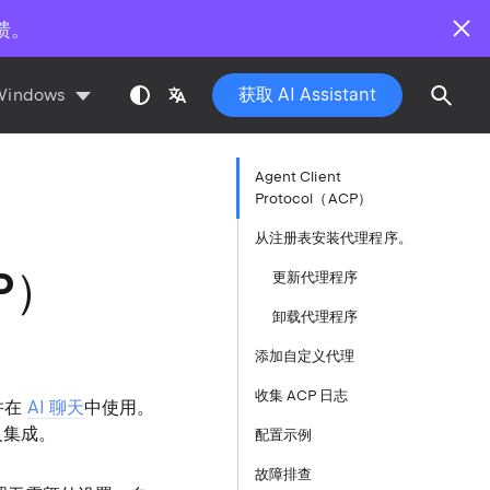
馈。
获取 AI Assistant
Windows
Agent Client
Protocol（ACP）
从注册表安装代理程序。
CP）
更新代理程序
卸载代理程序
添加自定义代理
收集 ACP 日志
并在
AI 聊天
中使用。
义集成。
配置示例
故障排查